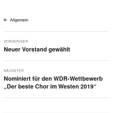
Kategorien
Allgemein
Beitragsnavigation
VORHERIGER
Neuer Vorstand gewählt
Vorheriger
Beitrag:
NÄCHSTER
Nominiert für den WDR-Wettbewerb
Nächster
„Der beste Chor im Westen 2019“
Beitrag: