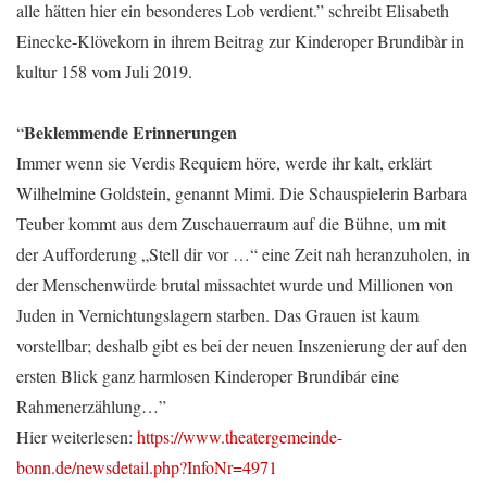
alle hätten hier ein besonderes Lob verdient.” schreibt Elisabeth
Einecke-Klövekorn in ihrem Beitrag zur Kinderoper Brundibàr in
kultur 158 vom Juli 2019.
Beklemmende Erinnerungen
“
Immer wenn sie Verdis Requiem höre, werde ihr kalt, erklärt
Wilhelmine Goldstein, genannt Mimi. Die Schauspielerin Barbara
Teuber kommt aus dem Zuschauerraum auf die Bühne, um mit
der Aufforderung „Stell dir vor …“ eine Zeit nah heranzuholen, in
der Menschenwürde brutal ­missachtet wurde und Millionen von
Juden in Vernichtungslagern starben. Das Grauen ist kaum
vorstellbar; deshalb gibt es bei der neuen Inszenierung der auf den
ersten Blick ganz harmlosen Kinderoper Brundibár eine
Rahmenerzählung…”
Hier weiterlesen:
https://www.theatergemeinde-
bonn.de/newsdetail.php?InfoNr=4971