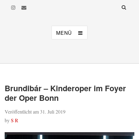
MusiKi
Musikalisches Kindertheater Bonn e. V.
MENÜ
Brundibár – Kinderoper im Foyer
der Oper Bonn
Veröffentlicht am
31. Juli 2019
by
S R