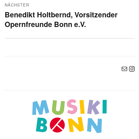
NÄCHSTER
Benedikt Holtbernd, Vorsitzender
Nächster
Opernfreunde Bonn e.V.
Beitrag:
E-Mail
Ins