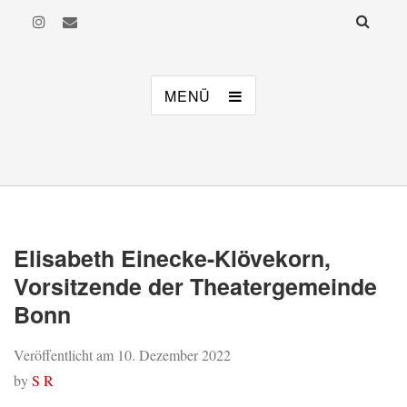
MusiKi
Musikalisches Kindertheater Bonn e. V.
MENÜ
Elisabeth Einecke-Klövekorn,
Vorsitzende der Theatergemeinde
Bonn
Veröffentlicht am
10. Dezember 2022
by
S R