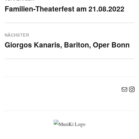
Familien-Theaterfest am 21.08.2022
Vorheriger
Beitrag:
NÄCHSTER
Giorgos Kanaris, Bariton, Oper Bonn
Nächster
Beitrag:
E-Mail
Ins