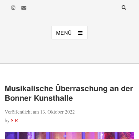
MusiKi
Musikalisches Kindertheater Bonn e. V.
MENÜ
Musikalische Überraschung an der
Bonner Kunsthalle
Veröffentlicht am
13. Oktober 2022
by
S R